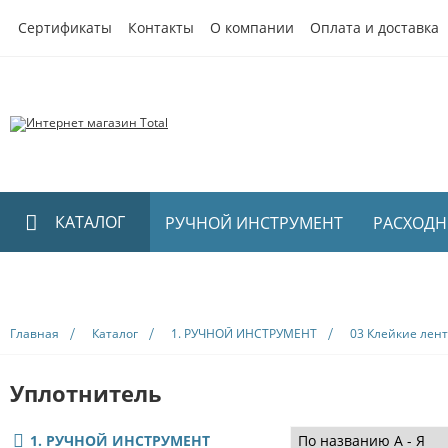
Сертификаты
Контакты
О компании
Оплата и доставка
КАТАЛОГ
РУЧНОЙ ИНСТРУМЕНТ
РАСХОДН
НОВИНКИ
1. РУЧНОЙ ИНСТРУМЕНТ
01 Малярный инструмент
Главная
Каталог
1. РУЧНОЙ ИНСТРУМЕНТ
03 Клейкие лен
02 Штукатурный инструмент
03 Клейкие ленты
Уплотнитель
04 Тенты и Пленки
05 Инструмент для плитки
1. РУЧНОЙ ИНСТРУМЕНТ