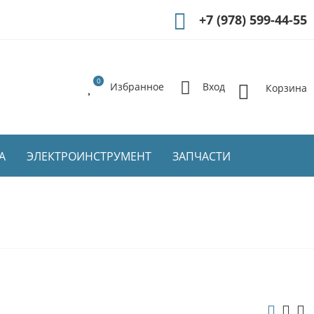
+7 (978) 599-44-55
0
Избранное
Вход
Корзина
А
ЭЛЕКТРОИНСТРУМЕНТ
ЗАПЧАСТИ
 И СИЗ
4. ВСЁ ДЛЯ САДА
01 Веревка и шпагат
02 Секаторы и сучкорезы
03 Всё для тримера
04 Опрыскиватели
05 Все для полива