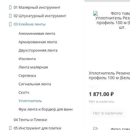
Показать все
01 Малярный инструмент
02 Штукатурный инструмент
5. ЭЛЕКРОИНСТРУМЕНТ
03 Клейкие ленты
Паяльники
Алюминиевая лента
Аккумуляторы и батарейки
Армированная лента
Фонари
Удлинители
Двухсторонняя лента
Виброприсоски для плитки
Изолента
Показать все
Лента малярная
Уплотнитель Резин
Серпянка
профиль 100 м (Белы
Сигнальная лента
Скотч
1 871.00 ₽
Уплотнитель
Нет в наличии
Фум лента и бордюр для ванн
Нет в наличии
04 Тенты и Пленки
05 Инструмент для плитки