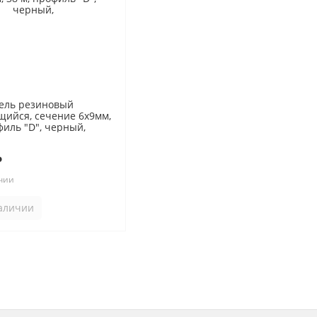
ель резиновый
щийся, сечение 6х9мм,
филь "D", черный,
₽
чии
наличии