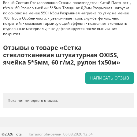
Белый Состав: Стекловолокно Страна производства: Китай Плотность,
г/кв.м: 60 Размер ячейки: 5*5мм Толщина: 0,2мм Разрывная нагрузка
по основе: не менее 550 Н/5см Разрывная нагрузка по утку: не менее
700 Н/5см Особенности: • увеличивает срок службы финишных
покрытий; • оказывает армирующий эффект; • позволяет экономить
отделочные материалы; • не деформируется после высыхания
покрытия.
Отзывы о товаре «Сетка
стеклотканевая штукатурная OXISS,
ячейка 5*5мм, 60 г/м2, рулон 1х50м»
НАПИСАТЬ ОТЗЫВ
Напишите отзыв о товаре или магазине
, чтобы будущие покупатели
не ошиблись в своем выборе.
Пока нет ни одного отзыва.
Сервис
. Как с вами общались менеджеры? Ответили на все вопросы и
помогли выбрать товар?
Доставка
. Как был упакован товар? Доставили ли его вам в
оговоренный срок?
©2026 Total
Каталог обновлен: 06.08.2026 12:54