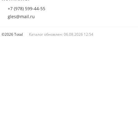
+7 (978) 599-44-55
gles@mail.ru
Введите код с картинки:
*
©2026 Total
Каталог обновлен: 06.08.2026 12:54
Я даю согласие на обработку моих персональных данных
ОПУБЛИКОВАТЬ
Нажатием на кнопку «Отправить заявку» я даю свое согласие на обработку
персональных данных в соответствии с
указанными условиями
.