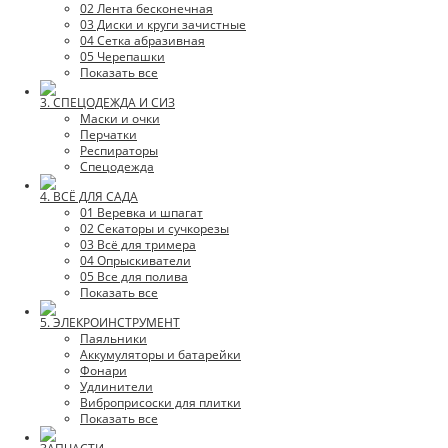
02 Лента бесконечная
03 Диски и круги зачистные
04 Сетка абразивная
05 Черепашки
Показать все
3. СПЕЦОДЕЖДА И СИЗ
Маски и очки
Перчатки
Респираторы
Спецодежда
4. ВСЁ ДЛЯ САДА
01 Веревка и шпагат
02 Секаторы и сучкорезы
03 Всё для тримера
04 Опрыскиватели
05 Все для полива
Показать все
5. ЭЛЕКРОИНСТРУМЕНТ
Паяльники
Аккумуляторы и батарейки
Фонари
Удлинители
Виброприсоски для плитки
Показать все