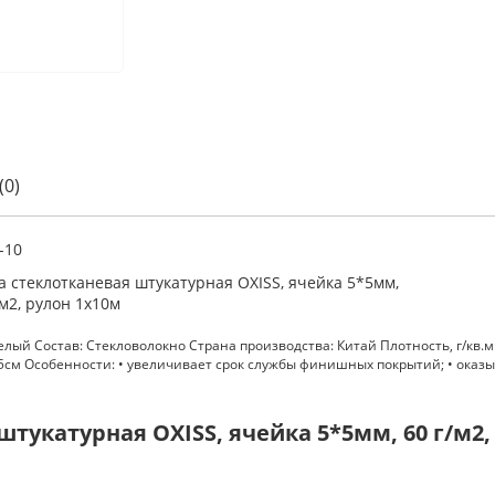
(0)
-10
а стеклотканевая штукатурная OXISS, ячейка 5*5мм,
/м2, рулон 1х10м
елый Состав: Стекловолокно Страна производства: Китай Плотность, г/кв.м
 Н/5см Особенности: • увеличивает срок службы финишных покрытий; • ока
тукатурная OXISS, ячейка 5*5мм, 60 г/м2,